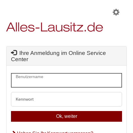
Regis
öffnen
/
schli
Login
Ihre Anmeldung im Online Service
Center
Benutzername
Kennwort
Ok, weiter